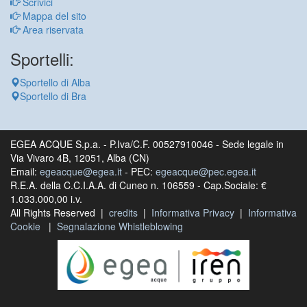
Scrivici
Mappa del sito
Area riservata
Sportelli:
Sportello di Alba
Sportello di Bra
EGEA ACQUE S.p.a. - P.Iva/C.F. 00527910046 - Sede legale in
Via Vivaro 4B, 12051, Alba (CN)
Email:
egeacque@egea.it
- PEC:
egeacque@pec.egea.it
R.E.A. della C.C.I.A.A. di Cuneo n. 106559 - Cap.Sociale: €
1.033.000,00 i.v.
All Rights Reserved |
credits
|
Informativa Privacy
|
Informativa
Cookie
|
Segnalazione Whistleblowing