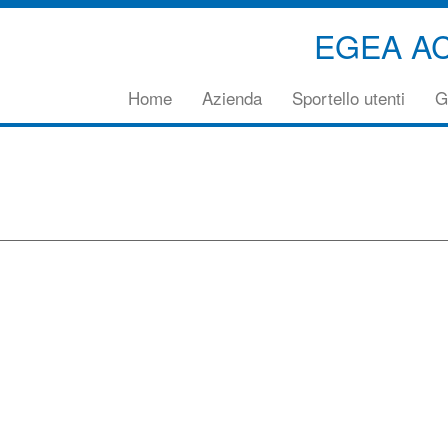
EGEA A
Vai
Home
Azienda
Sportello utenti
G
direttamente
al
contenuto
principale
della
pagina